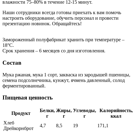
влажности 75–80% в течение 12-15 минут.
Наши сотрудники всегда готовы приехать к вам помочь
настроить оборудование, обучить персонал и провести
презентацию новинок. Обращайтесь!
Замороженный полуфабрикат хранить при температуре –
18°С.
Срок хранения – 6 месяцев со дня изготовления.
Состав
Мука ржаная, мука 1 сорт, закваска из зародышей пшеницы,
семена подсолнечника, кунжут, ячмень давленный, солод
ферментированный.
Пищевая ценность
Белки,
Жиры,
Углеводы,
Калорийность,
Продукт
г
г
г
ккал
Хлеб
4,7
8,5
19
171,1
Дрейкорнброт