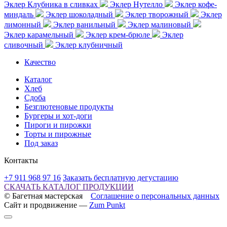
Эклер Клубника в сливках
Эклер Нутелло
Эклер кофе-
миндаль
Эклер шоколадный
Эклер творожный
Эклер
лимонный
Эклер ванильный
Эклер малиновый
Эклер карамельный
Эклер крем-брюле
Эклер
сливочный
Эклер клубничный
Качество
Каталог
Хлеб
Сдоба
Безглютеновые продукты
Бургеры и хот-доги
Пироги и пирожки
Торты и пирожные
Под заказ
Контакты
+7 911 968 97 16
Заказать бесплатную дегустацию
СКАЧАТЬ КАТАЛОГ ПРОДУКЦИИ
© Багетная мастерская
Соглашение о персональных данных
Сайт и продвижение —
Zum Punkt