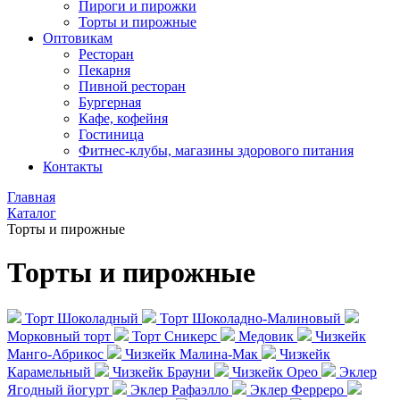
Пироги и пирожки
Торты и пирожные
Оптовикам
Ресторан
Пекарня
Пивной ресторан
Бургерная
Кафе, кофейня
Гостиница
Фитнес-клубы, магазины здорового питания
Контакты
Главная
Каталог
Торты и пирожные
Торты и пирожные
Торт Шоколадный
Торт Шоколадно-Малиновый
Морковный торт
Торт Сникерс
Медовик
Чизкейк
Манго-Абрикос
Чизкейк Малина-Мак
Чизкейк
Карамельный
Чизкейк Брауни
Чизкейк Орео
Эклер
Ягодный йогурт
Эклер Рафаэлло
Эклер Ферреро